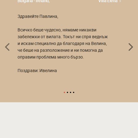
Bulgaria - Ireland,
Villa Elena
Здравейте Павлина,
Всичко беше чудесно, нямаме никакви
забележки от вилата. Токът ни спря веднъж
и искам специално да благодаря на Велина,
че беше на разположение и ни помогна да
оправим проблема много бързо.
Поздрави: Ивелина