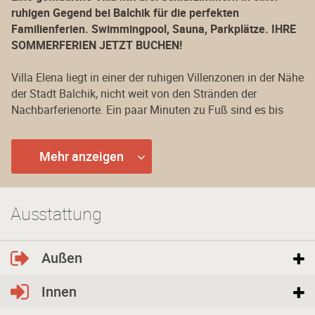
ruhigen Gegend bei Balchik für die perfekten
Familienferien. Swimmingpool, Sauna, Parkplätze. IHRE
SOMMERFERIEN JETZT BUCHEN!
Villa Elena liegt in einer der ruhigen Villenzonen in der Nähe
der Stadt Balchik, nicht weit von den Stränden der
Nachbarferienorte. Ein paar Minuten zu Fuß sind es bis
zum kleinen Lebensmittelgeschäft und zum Restaurant mit
bulgarischer und internationaler Küche. Die Villa fasziniert
Mehr anzeigen
Sie durch die Aussicht, wenn Sie auf der Terrasse im
letzten Stock sitzen.
Villa Elena sieht wie ein Schloss mit einem massiven Zaun
Ausstattung
aus und bietet ihren Gästen Abgeschiedenheit und Ruhe.
Das zweistöckige Haus hat einen sehr gut gepflegten
Garten und einen Innenhof, wo zwei Autos parken können.
Außen
Der eine Eingang der Villa ist in der Nähe der Garage, und
der andere – im Innenhof. An den heißen Sommertagen
Innen
können Sie die Kühle am Swimmingpool genießen. Für die