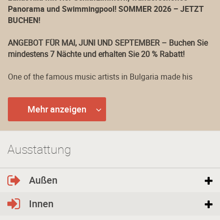
Panorama und Swimmingpool! SOMMER 2026 – JETZT
BUCHEN!
ANGEBOT FÜR MAI, JUNI UND SEPTEMBER – Buchen Sie
mindestens 7 Nächte und erhalten Sie 20 % Rabatt!
One of the famous music artists in Bulgaria made his
video clip in
Villa Jazzy
. Click
here
to watch it.
Mehr anzeigen
Die Geschichte einer Mietvilla!
Als im 2012 die Eigentümer der Villa Jazzy begannen, das
passende Grundstück zu ihrer Investition zu suchen,
Ausstattung
besichtigten sie viel – von Shabla bis der Nordmeerküste,
unten nach Süden bis Primorsko. Nachdem sie mehr als 20
Grundstücke anschauten und fast enttäuscht mit der Wahl
Außen
waren, gerieten sie zufällig im Villenviertel Izgrev nah
Badeort Albena. Als sie den Ort sahen, hielten sie den Atem
Innen
an. Die umweltfreundliche Gegend, die grünen Hügel, das