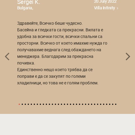
Sergei K.
20 July 2022
Bulgaria,
Villa Infinity
Здравейте, Всичко беше чудесно.
Басейна и гледката са прекрасни. Вилата е
удобна за всички гости, всички спальни са
просторни. Всичко от което имахме нужда го
получавахме веднага след обаждането на
менеджера. Благодарим за прекрасна
почивка.
Единственно нещо което трябва да се
поправи е да се закупят по големи
хладилници, но това не е голям проблем.