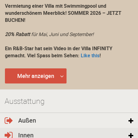
Vermietung einer Villa mit Swimmingpool und
wunderschönem Meerblick! SOMMER 2026 – JETZT
BUCHEN!
20% Rabatt
für Mai, Juni und September!
Ein R&B-Star hat sein Video in der Villa INFINITY
gemacht. Viel Spass beim Sehen:
Like this
!
Villa Infinity ist die beste Auswahl für Ihren Familienurlaub
Mehr anzeigen
an der nördlichen Schwarzmeerküste. Die Villa liegt in der
angesehenen Villenzone "Izgrev". Das Haut bietet Komfort
für zwölf Personen, die den Komfort einschätzen können.
Noch am Eingang überraschen Sie die sonnigen Farben
Ausstattung
des Interieurs und der Dekoration, aber wenn man die
Veranda betritt, ruft jeder Gast: WOW. Viele Hollywood-
Stars könnten auf den Blick zum Ferienort Albena, zum
Außen
Strand und zu den wunderschönen Wellen neidisch sein.
Innen