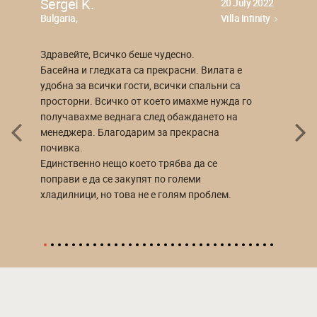
Sergei K.
20 July 2022
Bulgaria,
Villa Infinity
Здравейте, Всичко беше чудесно.
Басейна и гледката са прекрасни. Вилата е
удобна за всички гости, всички спальни са
просторни. Всичко от което имахме нужда го
получавахме веднага след обаждането на
менеджера. Благодарим за прекрасна
почивка.
Единственно нещо което трябва да се
поправи е да се закупят по големи
хладилници, но това не е голям проблем.