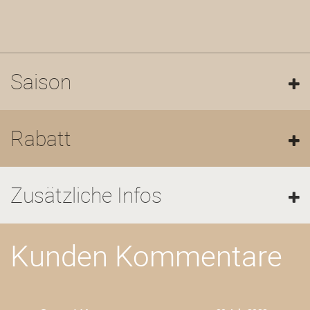
neugeboren. Im gut gepflegten Garten der Villa INFINITY
gibt es ein Swimmingpool. Da können Sie die Kühle
genießen, nachdem Sie stundenlang in der Sonne gelegen
haben.
Saison
Anmerkung:
In allen Zimmern gibt es Klimaanlagen. SAT-
TV im Wohnzimmer; 1 Parkplatz im Hof; 1-2 Parkplätze auf
der Straße. BBQ, Tresor, Security-System. Strandtücher
Rabatt
bitte mitbringen.
Zugang zur Villa:
Bitte beachten Sie, dass die letzten 150
Meter der Straße zum Haus ist steil Straße.
Zusätzliche Infos
Tauschtag:
variabel in der Saison, je nach der Belastung.
Mietwagen:
empfehlenswert, s. http://bgrentals.com/Rent-
A-Car.html
Kunden Kommentarе
GPS -Koordinaten:
Latitude
- 43.383928
Longitude
-
28.100538